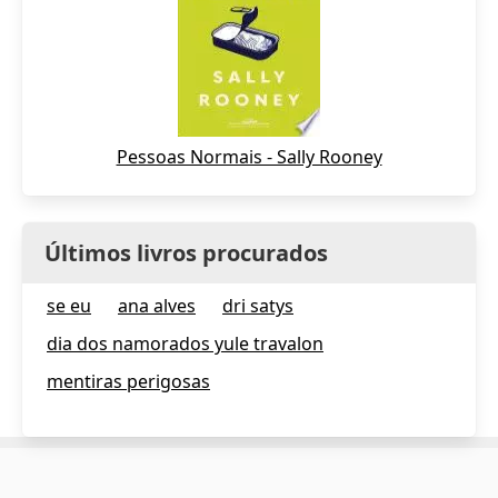
Pessoas Normais - Sally Rooney
Últimos livros procurados
se eu
ana alves
dri satys
dia dos namorados yule travalon
mentiras perigosas