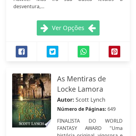
desventura,...
Ver Opções
As Mentiras de
Locke Lamora
Autor:
Scott Lynch
Número de Páginas:
649
FINALISTA DO WORLD
FANTASY AWARD "Uma
história original, vigorosa e