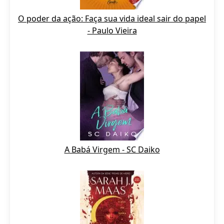
O poder da ação: Faça sua vida ideal sair do papel
- Paulo Vieira
A Babá Virgem - SC Daiko