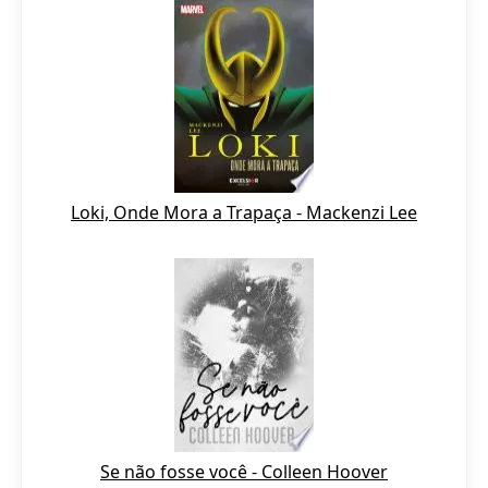
Loki, Onde Mora a Trapaça - Mackenzi Lee
Se não fosse você - Colleen Hoover