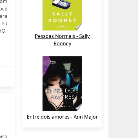
bom
ocê
para
 eu
HO.
Pessoas Normais - Sally
Rooney
Entre dois amores - Ann Major
isa