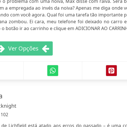
é o problema com uma noiva, Max disse com raiva. Será 
om a empregada ao invés da noiva? Apenas me diga onde v
ando com você agora. Qual foi uma tarefa tão importante 
ana zombou. Ei cara, meu telefone foi deixado no carro e
 o botão ir ao carrinho e clique em ADICIONAR AO CARRIN
Ver Opções
a
cknight
:
102
 de Lichfield está atado aos erros do passado – é uma co