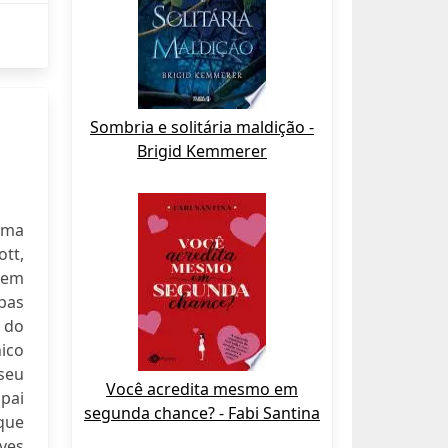
Sombria e solitária maldição -
Brigid Kemmerer
uma
ott,
vem
pas
 do
ico
seu
Você acredita mesmo em
pai
segunda chance? - Fabi Santina
que
eves