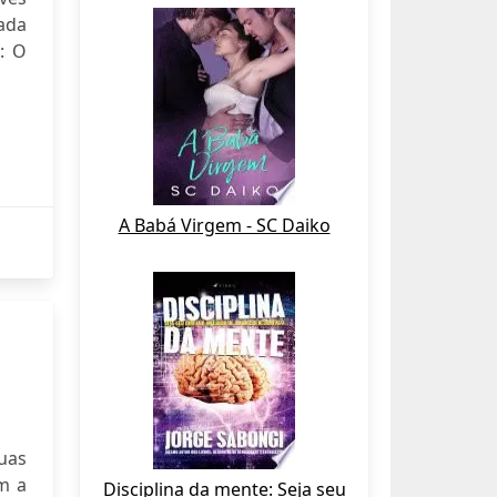
ada
: O
A Babá Virgem - SC Daiko
uas
m a
Disciplina da mente: Seja seu