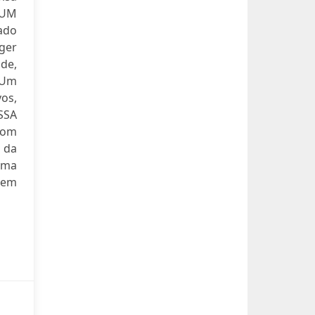
 UM
ado
eger
ade,
 Um
os,
SSA
com
 da
uma
sem