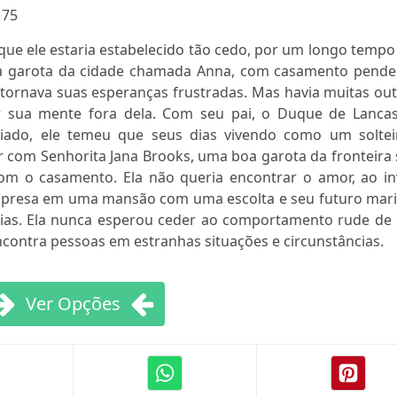
:
75
que ele estaria estabelecido tão cedo, por um longo tempo
a garota da cidade chamada Anna, com casamento pende
tornava suas esperanças frustradas. Mas havia muitas out
 sua mente fora dela. Com seu pai, o Duque de Lancas
riado, ele temeu que seus dias vivendo como um soltei
r com Senhorita Jana Brooks, uma boa garota da fronteira 
om o casamento. Ela não queria encontrar o amor, ao in
ar presa em uma mansão com uma escolta e seu futuro mari
dias. Ela nunca esperou ceder ao comportamento rude de
ontra pessoas em estranhas situações e circunstâncias.
Ver Opções