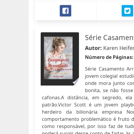
Série Casamen
Autor:
Karen Heife
Número de Páginas
Série Casamento Arr
jovem colegial estudi
onde mora junto co
bonita, se não fosse
cafonas.A distância, em segredo, ela
patrão.Victor Scott é um jovem playbo
herdeiro da bilionária empresa No
comportamento problemático é fruto de
como responsável, por isso faz de tud
poderá surgir desse conto de fadas às a