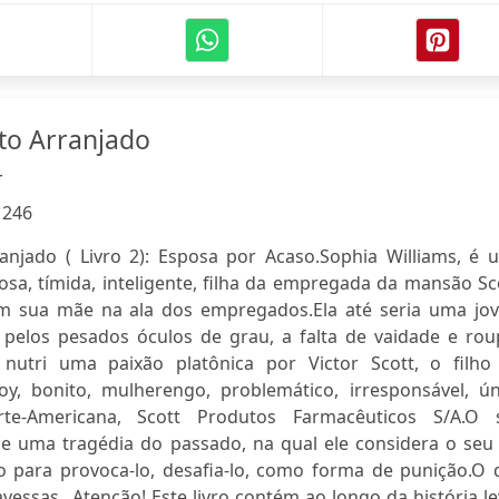
to Arranjado
r
:
246
anjado ( Livro 2): Esposa por Acaso.Sophia Williams, é 
osa, tímida, inteligente, filha da empregada da mansão Sc
m sua mãe na ala dos empregados.Ela até seria uma jo
 pelos pesados óculos de grau, a falta de vaidade e rou
 nutri uma paixão platônica por Victor Scott, o filho
y, bonito, mulherengo, problemático, irresponsável, ún
rte-Americana, Scott Produtos Farmacêuticos S/A.O 
 uma tragédia do passado, na qual ele considera o seu 
o para provoca-lo, desafia-lo, como forma de punição.O 
vessas...Atenção! Este livro contém ao longo da história l