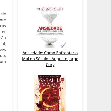
 ele
nte
ras
ter
rão
sul,
vés
Ansiedade: Como Enfrentar o
do,
Mal do Século - Augusto Jorge
 um
Cury