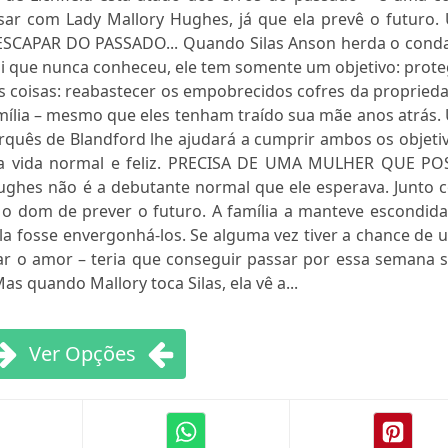
sar com Lady Mallory Hughes, já que ela prevê o futuro.
APAR DO PASSADO... Quando Silas Anson herda o cond
pai que nunca conheceu, ele tem somente um objetivo: prot
as coisas: reabastecer os empobrecidos cofres da propried
mília – mesmo que eles tenham traído sua mãe anos atrás.
quês de Blandford lhe ajudará a cumprir ambos os objetiv
uma vida normal e feliz. PRECISA DE UMA MULHER QUE PO
ghes não é a debutante normal que ele esperava. Junto 
 o dom de prever o futuro. A família a manteve escondida
a fosse envergonhá-los. Se alguma vez tiver a chance de 
rar o amor – teria que conseguir passar por essa semana 
as quando Mallory toca Silas, ela vê a...
Ver Opções