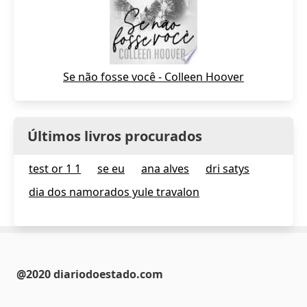
Se não fosse você - Colleen Hoover
Últimos livros procurados
test or 1 1
se eu
ana alves
dri satys
dia dos namorados yule travalon
@2020 diariodoestado.com