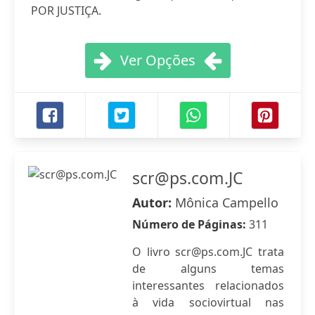
POR JUSTIÇA.
Ver Opções
scr@ps.com.JC
Autor:
Mônica Campello
Número de Páginas:
311
O livro
scr@ps.com.JC
trata
de alguns temas
interessantes relacionados
à vida sociovirtual nas