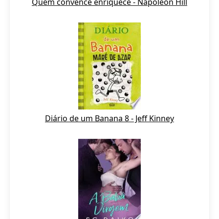
Quem convence enriquece - Napoleon Hill
Diário de um Banana 8 - Jeff Kinney