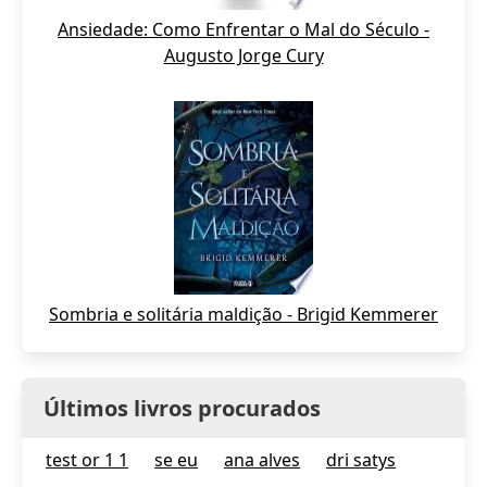
Ansiedade: Como Enfrentar o Mal do Século -
Augusto Jorge Cury
Sombria e solitária maldição - Brigid Kemmerer
Últimos livros procurados
test or 1 1
se eu
ana alves
dri satys