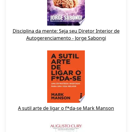
Disciplina da mente: Seja seu Diretor Interior de
Autogerenciamento - Jorge Sabongi
A sutil arte de ligar o f*da-se Mark Manson