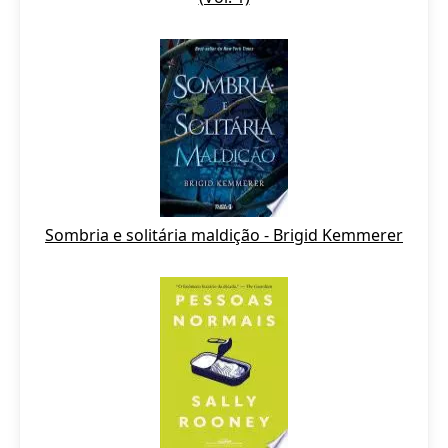
Sombria e solitária maldição - Brigid Kemmerer