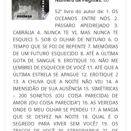
Número de Páginas:
86
52º livro do autor de: 1. OS
OCEANOS ENTRE NÓS 2.
PÁSSARO APEDREJADO 3.
CABRÁLIA 4. NUNCA TE VI, MAS NUNCA TE
ESQUECI 5. SOB O OLHAR DE NETUNO 6. O
TEMPO QUE SE FOI DE REPENTE 7. MEMÓRIAS
DE UM FUTURO ESQUECIDO 8. ATÉ A ÚLTIMA
GOTA DE SANGUE 9. EROTIQUE 10. NÃO ME
LEMBREI DE ESQUECER DE VOCÊ 11. ATÉ QUE A
ÚLTIMA ESTRELA SE APAGUE 12. EROTIQUE 2
13. A CHUVA QUE A NOITE NÃO VIU 14. A
IMENSIDÃO DE SUA AUSÊNCIA 15. SIMÉTRICAS
– 200 SONETOS (OU COISA PARECIDA) DE
AMOR (OU COISA PARECIDA”) 16. AS VEREDAS
ONDE O MEU OLHAR SE PERDEU 17. A MAGIA
QUE SE DESFEZ NA NOITE 18. QUAL É O
SEGREDO PARA VIVER SEM VOCÊ? 19. OS
TRAÇOS DE VOCÊ 20. STRADIVARIUS 21. OS