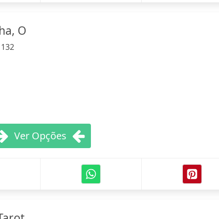
ha, O
:
132
Ver Opções
Tarot