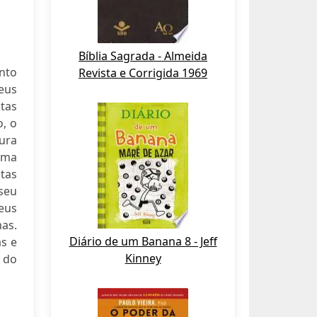
Bíblia Sagrada - Almeida
nto
Revista e Corrigida 1969
eus
tas
, o
ura
uma
tas
seu
seus
as.
Diário de um Banana 8 - Jeff
s e
Kinney
a do