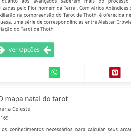
ro quanto aos avançados saberem mais do processo
ilizadas pelo Pior homem da Terra . Com vários Apêndices
iliarão na compreensão do Tarot de Thoth, é oferecida ne
uesa, uma série de correspondências entre Aleister Crowl
riação do Tarot de Thoth.
Ver Opções
 O mapa natal do tarot
aria Celeste
:
169
ê os conhecimentos necessários para calcular seus arca