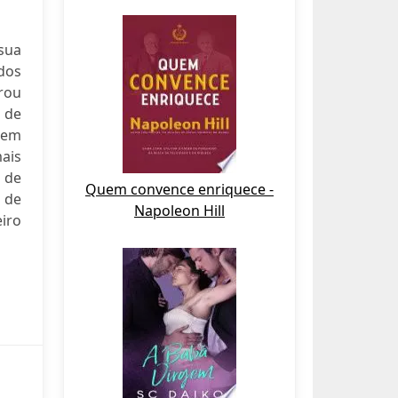
sua
dos
irou
s de
, em
mais
 de
Quem convence enriquece -
 de
Napoleon Hill
eiro