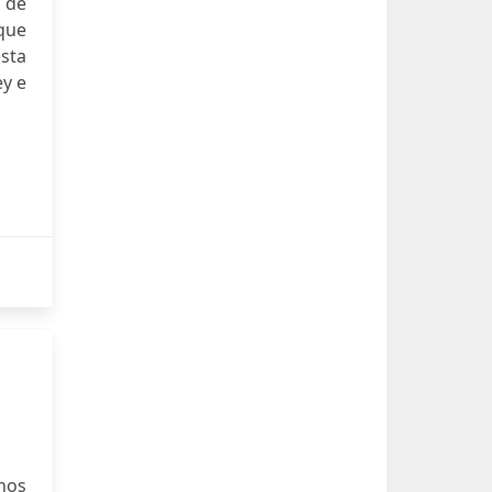
 de
 que
sta
ey e
nos