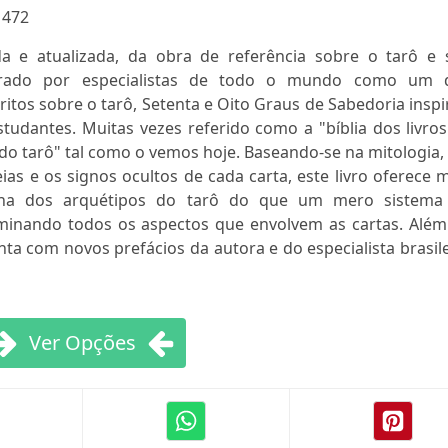
:
472
da e atualizada, da obra de referência sobre o tarô e 
derado por especialistas de todo o mundo como um 
critos sobre o tarô, Setenta e Oito Graus de Sabedoria insp
studantes. Muitas vezes referido como a "bíblia dos livro
 do tarô" tal como o vemos hoje. Baseando-se na mitologia
ias e os signos ocultos de cada carta, este livro oferece 
erna dos arquétipos do tarô do que um mero sistema
minando todos os aspectos que envolvem as cartas. Além
nta com novos prefácios da autora e do especialista brasil
Ver Opções