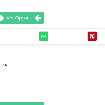
Ver Opções
:
384