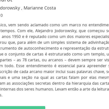
odorowsky , Marianne Costa
:
0
lássico, vem sendo aclamado como um marco no entendime
tempos. Com ele, Alejandro Jodorowsky, que começou s
s anos 1950 e é reputado como um dos maiores especialis
rou que, para além de um simples sistema de adivinhação
trumento de autoconhecimento e representação da estrut
ue o conjunto de cartas é estruturado como um templo, 
partes – as 78 cartas, ou arcanos – devem sempre ser vis
m todo. Esse entendimento é essencial para apreender 
scrição de cada arcano maior inclui suas palavras chave, 
ionais e uma seção na qual as cartas falam por elas mesm
m as associações secretas dentro da hierarquia das carta
internas dos seres humanos. Levam então a arte da leitur
s.