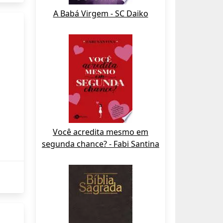
A Babá Virgem - SC Daiko
Você acredita mesmo em
segunda chance? - Fabi Santina