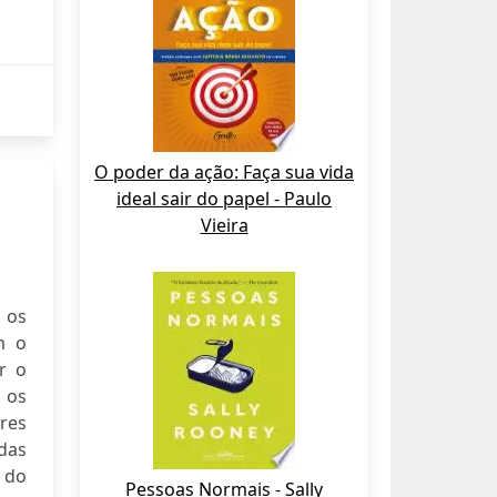
O poder da ação: Faça sua vida
ideal sair do papel - Paulo
Vieira
 os
m o
r o
r os
ores
 das
 do
Pessoas Normais - Sally