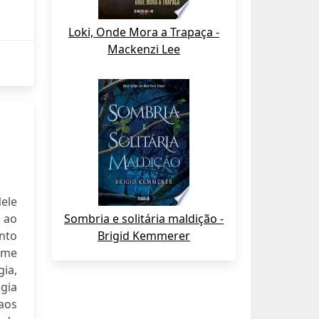
Loki, Onde Mora a Trapaça -
Mackenzi Lee
Nele
 ao
Sombria e solitária maldição -
nto
Brigid Kemmerer
rme
gia,
gia
aos