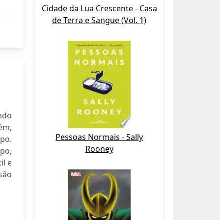
Cidade da Lua Crescente - Casa
de Terra e Sangue (Vol. 1)
ndo
ém,
Pessoas Normais - Sally
po.
Rooney
po,
il e
nsão