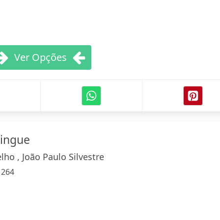
Ver Opções
lingue
ho , João Paulo Silvestre
:
264