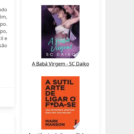
ndo
ém,
po.
po,
il e
nsão
A Babá Virgem - SC Daiko