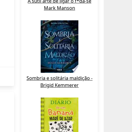
A sutil arte de ligar o f*da-se
Mark Manson
Sombria e solitária maldição -
Brigid Kemmerer