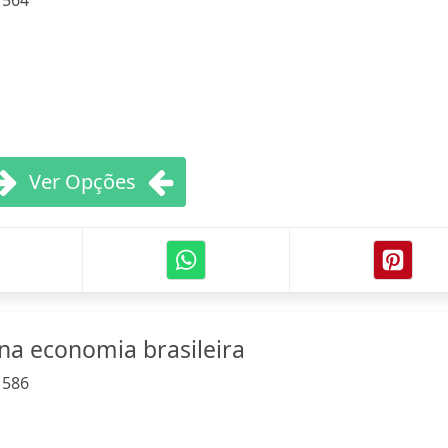
:
564
Ver Opções
a economia brasileira
:
586