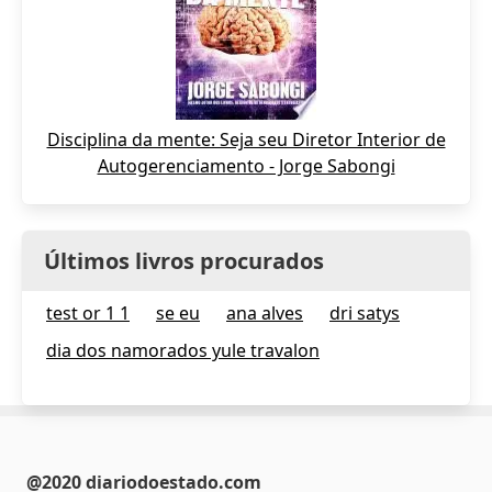
Disciplina da mente: Seja seu Diretor Interior de
Autogerenciamento - Jorge Sabongi
Últimos livros procurados
test or 1 1
se eu
ana alves
dri satys
dia dos namorados yule travalon
@2020 diariodoestado.com