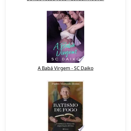
A Babá Virgem - SC Daiko