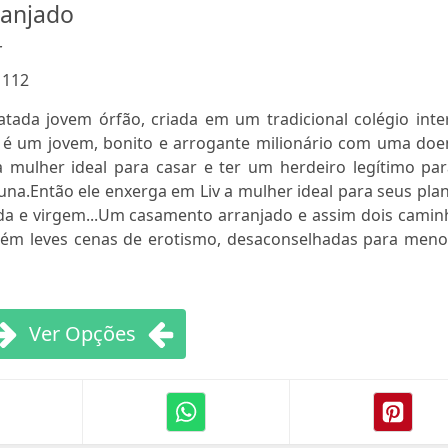
anjado
r
:
112
atada jovem órfão, criada em um tradicional colégio inte
é um jovem, bonito e arrogante milionário com uma doe
 mulher ideal para casar e ter um herdeiro legítimo par
una.Então ele enxerga em Liv a mulher ideal para seus pla
ada e virgem...Um casamento arranjado e assim dois camin
ontém leves cenas de erotismo, desaconselhadas para meno
Ver Opções