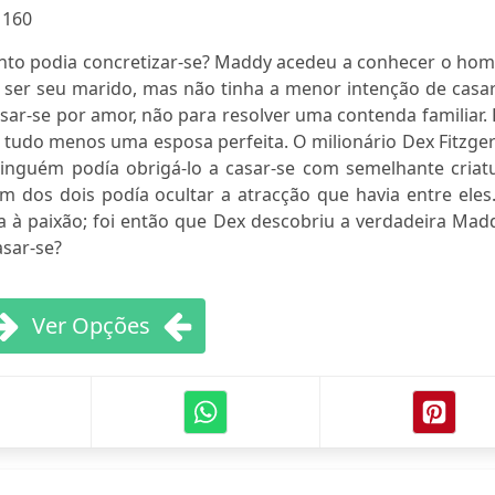
:
160
ento podia concretizar-se? Maddy acedeu a conhecer o ho
ser seu marido, mas não tinha a menor intenção de casar
asar-se por amor, não para resolver uma contenda familiar.
r tudo menos uma esposa perfeita. O milionário Dex Fitzge
ninguém podía obrigá-lo a casar-se com semelhante criatu
 dos dois podía ocultar a atracção que havia entre eles.
 à paixão; foi então que Dex descobriu a verdadeira Madd
sar-se?
Ver Opções