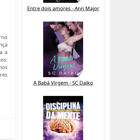
Entre dois amores - Ann Major
rno
nça
a a
nos:
hos
res
A Babá Virgem - SC Daiko