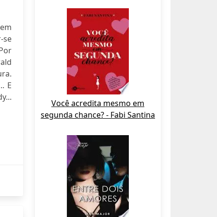
mem
-se
 Por
rald
ra.
.. E
y...
Você acredita mesmo em
segunda chance? - Fabi Santina