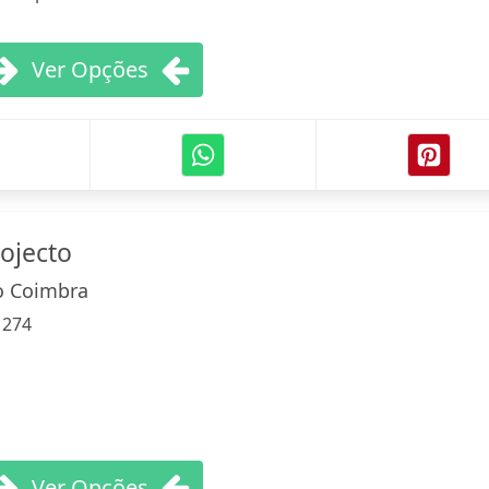
Ver Opções
rojecto
o Coimbra
:
274
Ver Opções