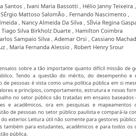
 Santos , Ivani Maria Bassotti , Hélio Janny Teixeira ,
 SÉrgio Mattoso SalomÃo , Fernando Nascimento ,
meida , Nancy Almeida Da Silva , SÍlvia Regina Gaspa
, Tiago Silva Birkholz Duarte , Hamilton Coimbra
Carlos Sampaio Silva , Ademar Orsi , Cassiano Machad
z , Maria Fernanda Alessio , Robert Henry Srour
nsaios sobre a tão importante quanto difícil missão de g
úblico. Tendo a questão do mérito, do desempenho e 
ão de pessoas é vista como uma política pública em si me
 valores e princípios, comportamento, estrutura e novas fo
abalho no setor público são tratadas em ensaios baseados
tores e acadêmicos, ora em pesquisas e mapeamentos 
tão de pessoas no setor público paulista e compará-la co
do exterior. Leitura útil não somente para gestores públic
as também para estudantes, acadêmicos e para todos os 
tão pública.