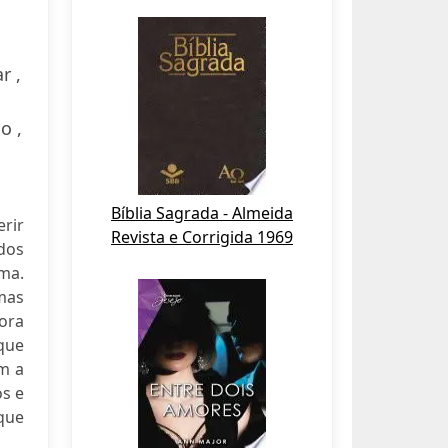
r ,
o ,
Bíblia Sagrada - Almeida
erir
Revista e Corrigida 1969
dos
sma.
rmas
 ora
que
m a
os e
que