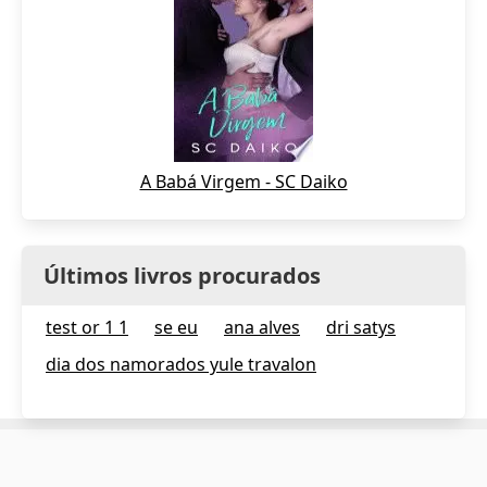
A Babá Virgem - SC Daiko
Últimos livros procurados
test or 1 1
se eu
ana alves
dri satys
dia dos namorados yule travalon