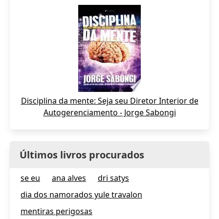
Disciplina da mente: Seja seu Diretor Interior de
Autogerenciamento - Jorge Sabongi
Últimos livros procurados
se eu
ana alves
dri satys
dia dos namorados yule travalon
mentiras perigosas