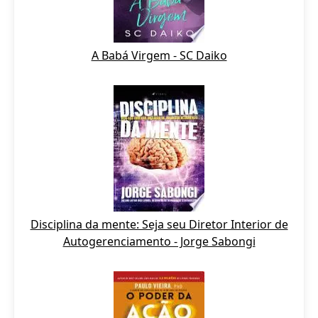
A Babá Virgem - SC Daiko
Disciplina da mente: Seja seu Diretor Interior de
Autogerenciamento - Jorge Sabongi