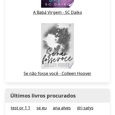
A Babá Virgem - SC Daiko
Se não fosse você - Colleen Hoover
Últimos livros procurados
test or 1 1
se eu
ana alves
dri satys