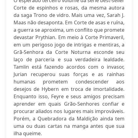
O esperado terceiro volume da série best-seller
Corte de espinhos e rosas, da mesma autora
da saga Trono de vidro. Mais uma vez, Sarah J.
Maas não desaponta. Em Corte de asas e ruína,
a guerra se aproxima, um conflito que promete
devastar Prythian. Em meio à Corte Primaveril,
em um perigoso jogo de intrigas e mentiras, a
Grã-Senhora da Corte Noturna esconde seu
laço de parceria e sua verdadeira lealdade.
Tamlin está fazendo acordos com o invasor,
Jurian recuperou suas forças e as rainhas
humanas prometem condescender aos
desejos de Hybern em troca de imortalidade.
Enquanto isso, Feyre e seus amigos precisam
aprender em quais Grão-Senhores confiar e
procurar aliados nos lugares mais improváveis.
Porém, a Quebradora da Maldição ainda tem
uma ou duas cartas na manga antes que sua
ilha queime.