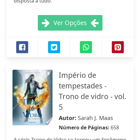
disposta a tudo.
Ver Opções
Império de
tempestades -
Trono de vidro - vol.
5
Autor:
Sarah J. Maas
Número de Páginas:
658
A série Trono de Vidro se tornou um fenômeno