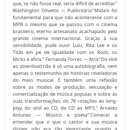
que, se não fosse real, seria difícil de acreditar."
Washington Olivetto — Publicitário"Midani foi
fundamental para que não acontecesse com a
MPB o mesmo que se passou com o cinema
brasileiro, eterno artesanato acachapado pelo
grande cinema internacional. Graças à sua
sensibilidade, pude ouvir Lulu, Rita Lee e os
Titãs em pé de igualdade com os Rods, os
Micks e afins." Fernanda Torres — Atriz"Do vinil
ao download não é só uma autobiografia, nem
apenas o testemunho de histórias reveladoras
do meio musical. É também uma reflexão
sobre os modos de produção, veiculação e
comercialização de música popular, e sobre as
suas transformações, do 78 rotações ao long-
play, do vinil ao CD, do CD ao MP3." Arnaldo
Antunes — Músico e poeta"'Comecei a
entender que o que o cantor e sua música
diziam não era tão importante quanto a