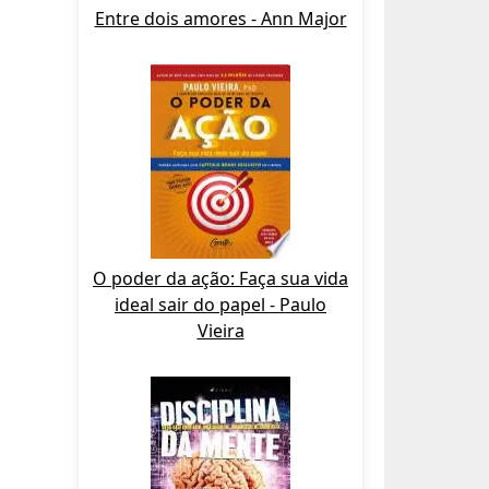
Entre dois amores - Ann Major
O poder da ação: Faça sua vida
ideal sair do papel - Paulo
Vieira