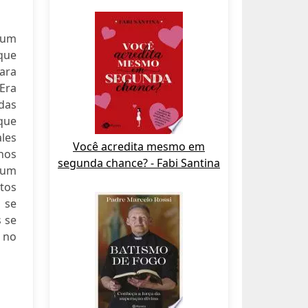
e um
que
para
Era
idas
que
les
Você acredita mesmo em
hos
segunda chance? - Fabi Santina
hum
tos
 se
 se
 no