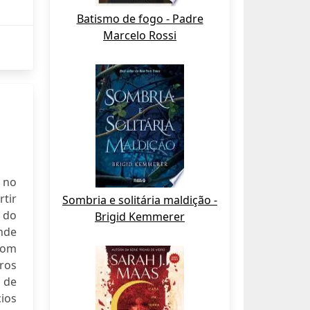
Batismo de fogo - Padre
Marcelo Rossi
 no
tir
Sombria e solitária maldição -
 do
Brigid Kemmerer
nde
Com
eros
 de
cios