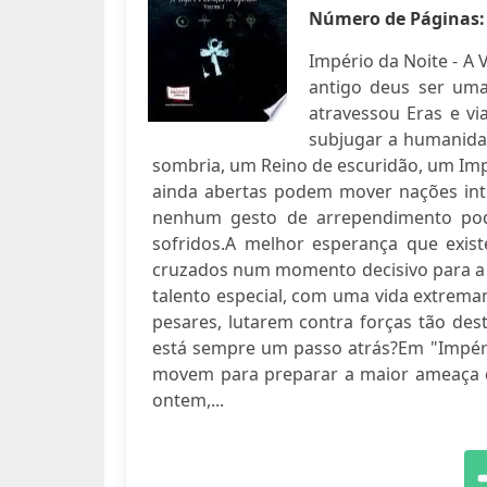
Número de Páginas
Império da Noite - A
antigo deus ser um
atravessou Eras e vi
subjugar a humanida
sombria, um Reino de escuridão, um Imp
ainda abertas podem mover nações inte
nenhum gesto de arrependimento pod
sofridos.A melhor esperança que exis
cruzados num momento decisivo para a
talento especial, com uma vida extrem
pesares, lutarem contra forças tão de
está sempre um passo atrás?Em "Impéri
movem para preparar a maior ameaça qu
ontem,...