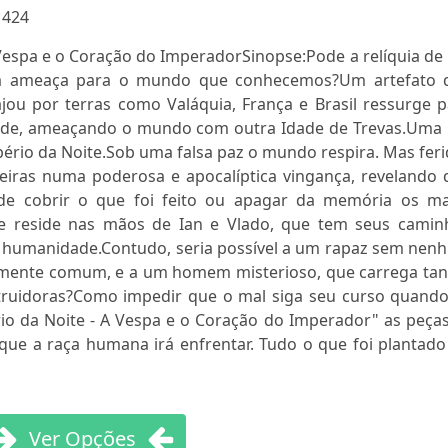
:
424
 Vespa e o Coração do ImperadorSinopse:Pode a relíquia d
a ameaça para o mundo que conhecemos?Um artefato 
ajou por terras como Valáquia, França e Brasil ressurge 
de, ameaçando o mundo com outra Idade de Trevas.Uma 
ério da Noite.Sob uma falsa paz o mundo respira. Mas fer
iras numa poderosa e apocalíptica vingança, revelando 
e cobrir o que foi feito ou apagar da memória os ma
te reside nas mãos de Ian e Vlado, que tem seus camin
 humanidade.Contudo, seria possível a um rapaz sem nen
amente comum, e a um homem misterioso, que carrega tan
struidoras?Como impedir que o mal siga seu curso quando
o da Noite - A Vespa e o Coração do Imperador" as peças
e a raça humana irá enfrentar. Tudo o que foi plantado
Ver Opções