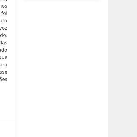
mos
foi
uto
voz
ido.
das
udo
que
ara
sse
ções