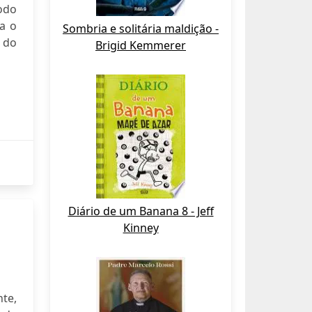
todo
ra o
Sombria e solitária maldição -
o do
Brigid Kemmerer
Diário de um Banana 8 - Jeff
Kinney
te,