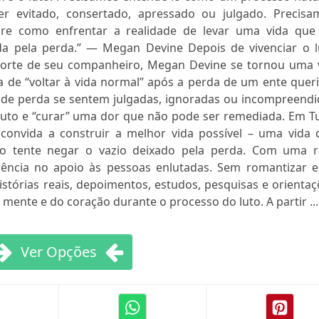
r evitado, consertado, apressado ou julgado. Precisa
re como enfrentar a realidade de levar uma vida que 
da pela perda.” — Megan Devine Depois de vivenciar o l
morte de seu companheiro, Megan Devine se tornou uma 
a de “voltar à vida normal” após a perda de um ente quer
de perda se sentem julgadas, ignoradas ou incompreendi
 luto e “curar” uma dor que não pode ser remediada. Em T
onvida a construir a melhor vida possível – uma vida 
o tente negar o vazio deixado pela perda. Com uma r
erência no apoio às pessoas enlutadas. Sem romantizar e
stórias reais, depoimentos, estudos, pesquisas e orienta
mente e do coração durante o processo do luto. A partir ...
Ver Opções