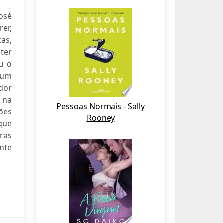
osé
rer,
ças,
ter
eu o
 um
dor
r na
Pessoas Normais - Sally
zões
Rooney
que
uras
nte