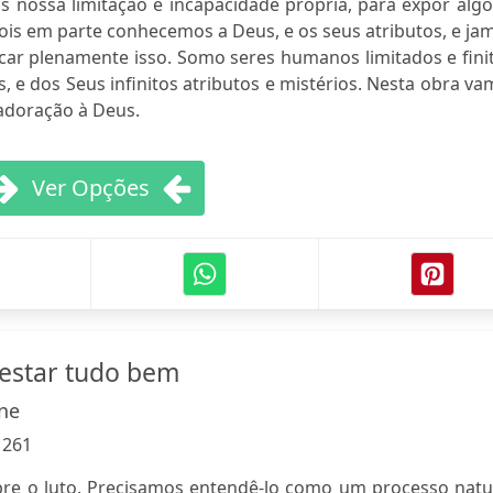
nossa limitação e incapacidade própria, para expor algo
is em parte conhecemos a Deus, e os seus atributos, e ja
ar plenamente isso. Somo seres humanos limitados e finit
 e dos Seus infinitos atributos e mistérios. Nesta obra v
adoração à Deus.
Ver Opções
estar tudo bem
ne
:
261
bre o luto. Precisamos entendê-lo como um processo natur