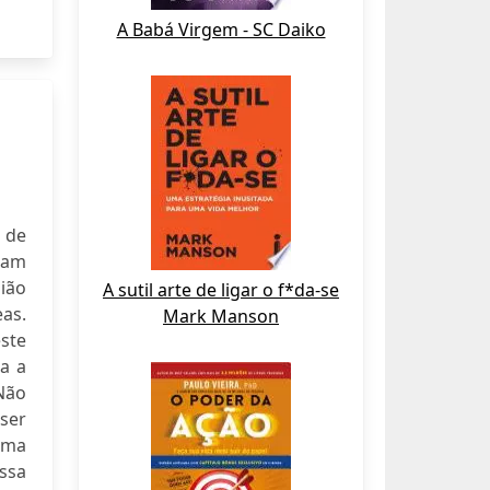
A Babá Virgem - SC Daiko
s de
rmam
ião
A sutil arte de ligar o f*da-se
as.
Mark Manson
este
la a
 Não
 ser
uma
essa