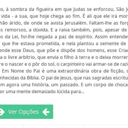
o, à sombra da figueira em que Judas se enforcou, São J
ida - a sua, que hoje chega ao fim. É ali que ele irá mor
ão árido, de onde se avista Jerusalém. Faltam-lhe as for
s remorsos, a dúvida. E a raiva também, pois, apesar de 
s da Lei, foi-lhe negada a paz de espírito. Assim entend
 que lhe estava prometida, e nela plantou a semente de
reende esse Deus, que põe e dispõe dos homens, esse Cria
o livre arbítrio, que envia o filho à terra e o deixa morre
e o nascer e o pôr do sol, o carpinteiro vai armar-se de ra
z. Em Nome do Pai é uma extraordinária obra de ficção, 
cidas da Bíblia. O pai de Jesus, que nas sagradas escrit
em agora uma história, um passado. E um corpo de choca
por uma mente demasiado lúcida para...
Ver Opções