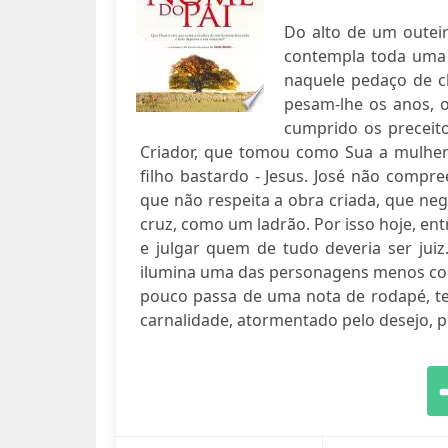
Do alto de um outeir
contempla toda uma v
naquele pedaço de ch
pesam-lhe os anos, o
cumprido os preceito
Criador, que tomou como Sua a mulher
filho bastardo - Jesus. José não comp
que não respeita a obra criada, que nega 
cruz, como um ladrão. Por isso hoje, entr
e julgar quem de tudo deveria ser jui
ilumina uma das personagens menos conhe
pouco passa de uma nota de rodapé, t
carnalidade, atormentado pelo desejo, 