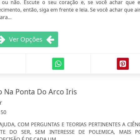
la ou não. Escute o seu coração e, se você achar que e
imento, então, siga em frente e leia. Se você achar que a
ara...
Ver Opções
 Na Ponta Do Arco Iris
r
:
50
JUDA, COM PERGUNTAS E TEORIAS PERTINENTES A CIÊNC
TE DO SER, SEM INTERESSE DE POLEMICA, MAIS P
DECISÃO É DE CADA UM...