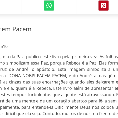
acem Pacem
:
516
 dia da Paz, publico este livro pela primeira vez. As folha
livro simbolizam essa Paz, porque Rebeca é a Paz. Elas fo
ruz de André, o apóstolo. Esta imagem simboliza a un
beca, DONA NOBIS PACEM PACEM, e do André, almas gême
erá as cinzas das suas encarnações quando eles deixarem 
 é ela, quem é a Rebeca. Este livro além de apresentar e
 estes tempos turbulentos que a gente está atravessando.
sará de uma mente e de um coração abertos para lê-la sem
ipalmente, para entende-la.Dificilmente Deus nos coloca 
r difícil que ela seja. Contudo, muitos de nós, na frente d