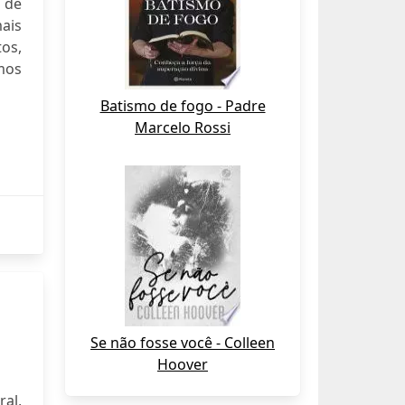
 de
mais
os,
amos
Batismo de fogo - Padre
Marcelo Rossi
Se não fosse você - Colleen
Hoover
al,