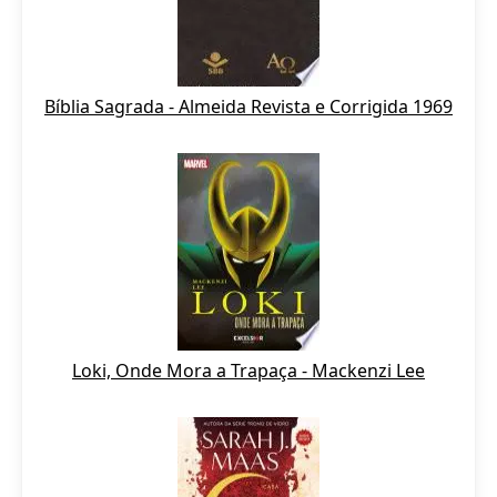
Bíblia Sagrada - Almeida Revista e Corrigida 1969
Loki, Onde Mora a Trapaça - Mackenzi Lee