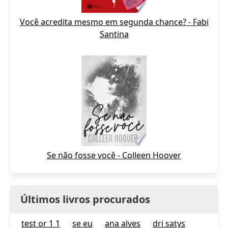
Você acredita mesmo em segunda chance? - Fabi
Santina
Se não fosse você - Colleen Hoover
Últimos livros procurados
test or 1 1
se eu
ana alves
dri satys