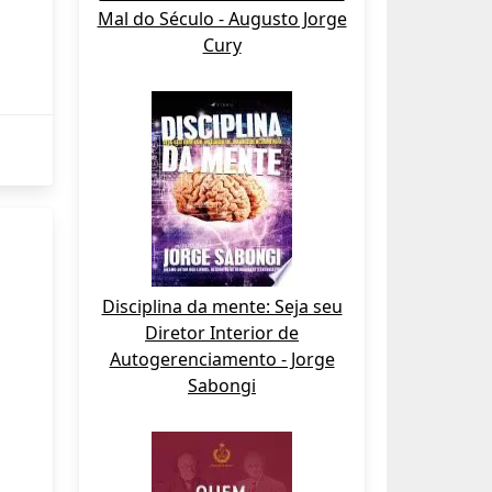
Mal do Século - Augusto Jorge
Cury
Disciplina da mente: Seja seu
Diretor Interior de
Autogerenciamento - Jorge
Sabongi