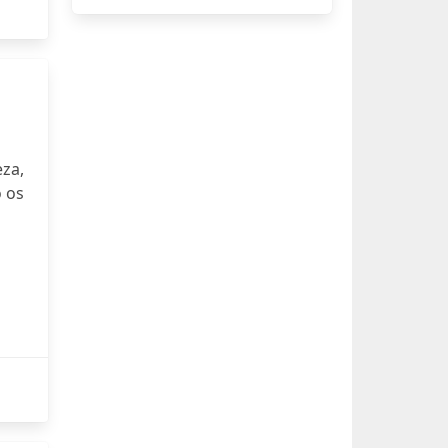
za,
 os