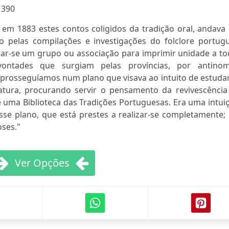
:
390
em 1883 estes contos coligidos da tradição oral, andava
o pelas compilações e investigações do folclore portugu
mar-se um grupo ou associação para imprimir unidade a to
ontades que surgiam pelas províncias, por antinom
ós prosseguíamos num plano que visava ao intuito de estuda
ratura, procurando servir o pensamento da revivescência
 uma Biblioteca das Tradições Portuguesas. Era uma intui
se plano, que está prestes a realizar-se completamente; 
oses."
Ver Opções