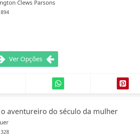
ington Clews Parsons
:
894
Ver Opções
o aventureiro do século da mulher
auer
:
328