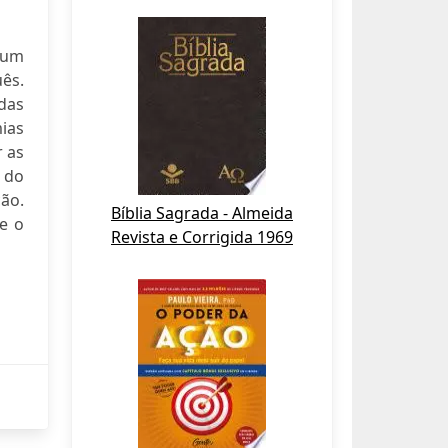
 um
ês.
das
ias
r as
 do
ção.
Bíblia Sagrada - Almeida
e o
Revista e Corrigida 1969