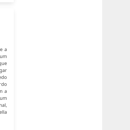
e a
num
 que
ugar
redo
rdo
m a
 um
mal,
ella