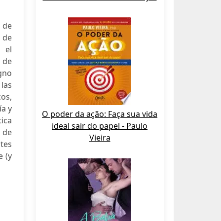
 de
 de
 el
a de
gno
 las
os,
ía y
O poder da ação: Faça sua vida
tica
ideal sair do papel - Paulo
 de
Vieira
ntes
 (y