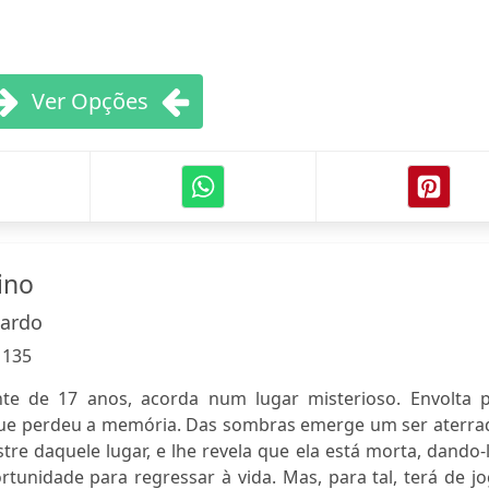
Ver Opções
ino
nardo
:
135
te de 17 anos, acorda num lugar misterioso. Envolta p
que perdeu a memória. Das sombras emerge um ser aterrad
re daquele lugar, e lhe revela que ela está morta, dando-
tunidade para regressar à vida. Mas, para tal, terá de j