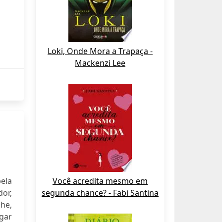
Loki, Onde Mora a Trapaça -
Mackenzi Lee
ela
Você acredita mesmo em
or,
segunda chance? - Fabi Santina
lhe,
ogar