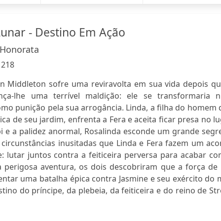
unar - Destino Em Ação
 Honorata
:
218
n Middleton sofre uma reviravolta em sua vida depois qu
lança-lhe uma terrível maldição: ele se transformaria 
omo punição pela sua arrogância. Linda, a filha do homem
 de seu jardim, enfrenta a Fera e aceita ficar presa no l
ubi e a palidez anormal, Rosalinda esconde um grande seg
 circunstâncias inusitadas que Linda e Fera fazem um aco
lutar juntos contra a feiticeira perversa para acabar co
sa perigosa aventura, os dois descobriram que a força de
ntar uma batalha épica contra Jasmine e seu exército do 
no do príncipe, da plebeia, da feiticeira e do reino de Str