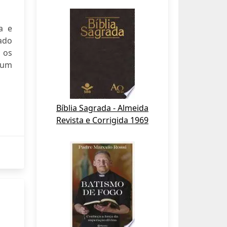
a e
ado
 os
 um
Bíblia Sagrada - Almeida
Revista e Corrigida 1969