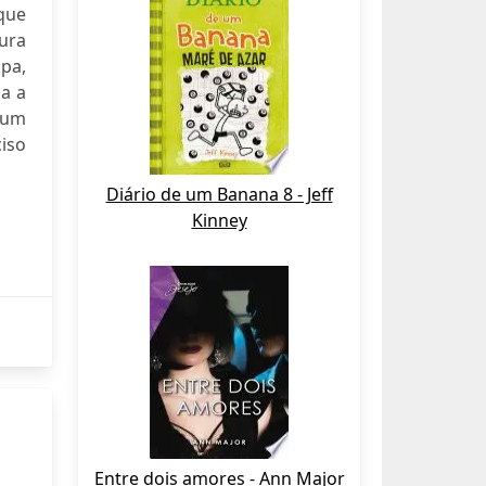
que
ura
apa,
a a
, um
ciso
Diário de um Banana 8 - Jeff
Kinney
Entre dois amores - Ann Major