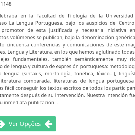
:
1148
ebraba en la Facultad de Filología de la Universidad
eso La Lengua Portuguesa, bajo los auspicios del Centro
 promotor de esta justificada y necesaria iniciativa en
Estos volúmenes se publican, bajo la denominación genéric
to cincuenta conferencias y comunicaciones de este ma
s, Lengua y Literatura, en los que hemos aglutinado todas
os ejes fundamentales, también semánticamente muy ric
o de lengua y cultura de expresión portuguesa: metodolog
lengua (sintaxis, morfología, fonética, léxico…), lingüís
, literatura comparada, literaturas de lengua portuguesa
es fácil conseguir los textos escritos de todos los participa
amente después de su intervención. Nuestra intención fue
u inmediata publicación...
Ver Opções