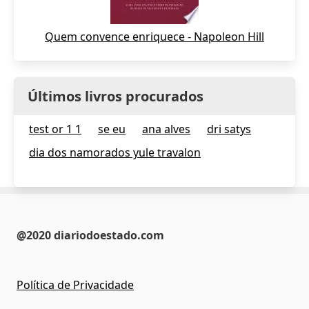
Quem convence enriquece - Napoleon Hill
Últimos livros procurados
test or 1 1
se eu
ana alves
dri satys
dia dos namorados yule travalon
@2020 diariodoestado.com
Política de Privacidade