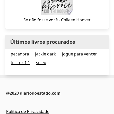
Se não fosse você - Colleen Hoover
Últimos livros procurados
pecadora
jackie dark
jogue para vencer
test or 1 1
se eu
@2020 diariodoestado.com
Política de Privacidade