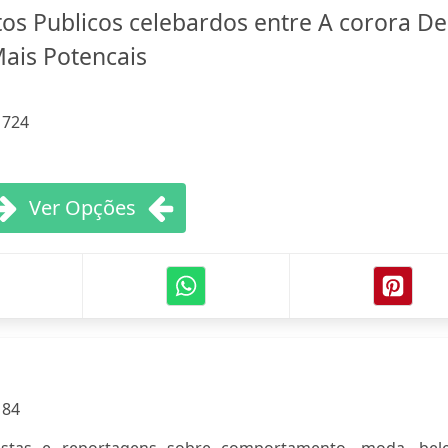
tos Publicos celebardos entre A corora De
Mais Potencais
:
724
Ver Opções
:
84