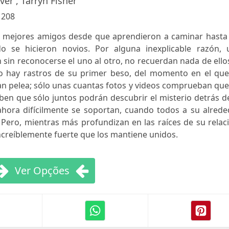
er , Tarryn Fisher
:
208
on mejores amigos desde que aprendieron a caminar hasta 
o se hicieron novios. Por alguna inexplicable razón, 
in reconocerse el uno al otro, no recuerdan nada de ello
no hay rastros de su primer beso, del momento en el que
an pelea; sólo unas cuantas fotos y videos comprueban qu
aben que sólo juntos podrán descubrir el misterio detrás d
 ahora difícilmente se soportan, cuando todos a su alred
. Pero, mientras más profundizan en las raíces de su relac
increíblemente fuerte que los mantiene unidos.
Ver Opções