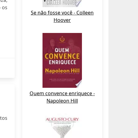
za,
 os
Se não fosse você - Colleen
Hoover
Quem convence enriquece -
Napoleon Hill
otos