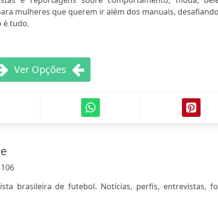
vistas e reportagens sobre comportamento, moda, bele
ara mulheres que querem ir além dos manuais, desafiando
 é tudo.
Ver Opções
ne
:
106
ta brasileira de futebol. Notícias, perfis, entrevistas, f