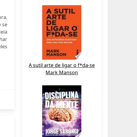
ra,
e se
eia
har
les
A sutil arte de ligar o f*da-se
Mark Manson