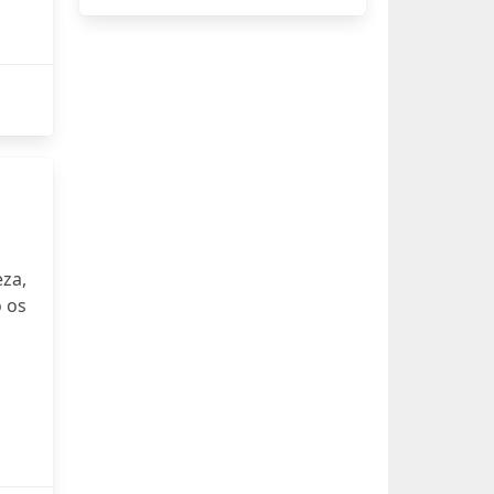
za,
 os