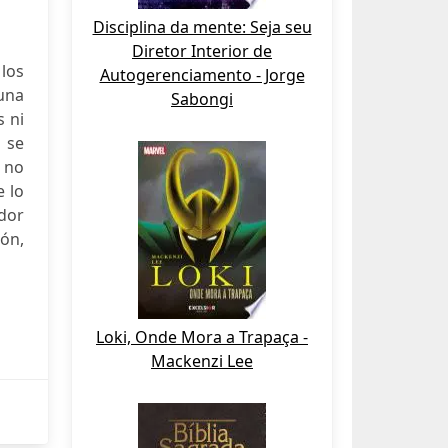
Disciplina da mente: Seja seu
Diretor Interior de
los
Autogerenciamento - Jorge
una
Sabongi
s ni
 se
e no
e lo
edor
ión,
Loki, Onde Mora a Trapaça -
Mackenzi Lee