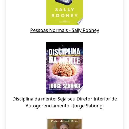
Pessoas Normais - Sally Rooney
Disciplina da mente: Seja seu Diretor Interior de
Autogerenciamento - Jorge Sabongi