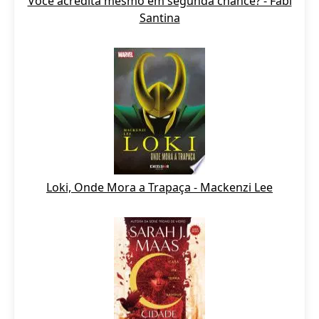
Você acredita mesmo em segunda chance? - Fabi
Santina
Loki, Onde Mora a Trapaça - Mackenzi Lee