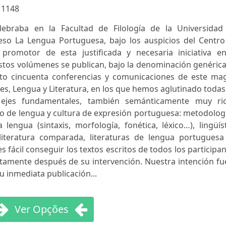
:
1148
ebraba en la Facultad de Filología de la Universidad
eso La Lengua Portuguesa, bajo los auspicios del Centro
 promotor de esta justificada y necesaria iniciativa en
Estos volúmenes se publican, bajo la denominación genéric
to cincuenta conferencias y comunicaciones de este ma
s, Lengua y Literatura, en los que hemos aglutinado todas
os ejes fundamentales, también semánticamente muy ric
o de lengua y cultura de expresión portuguesa: metodolog
lengua (sintaxis, morfología, fonética, léxico…), lingüís
, literatura comparada, literaturas de lengua portuguesa
es fácil conseguir los textos escritos de todos los participa
amente después de su intervención. Nuestra intención fue
u inmediata publicación...
Ver Opções