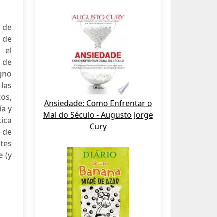
 de
 de
 el
a de
gno
 las
os,
Ansiedade: Como Enfrentar o
ía y
Mal do Século - Augusto Jorge
tica
Cury
 de
ntes
 (y