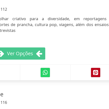
:
112
olhar criativo para a diversidade, em reportagens
rtes de prancha, cultura pop, viagens, além dos ensaios
trevistas
Ver Opções
ne
:
116