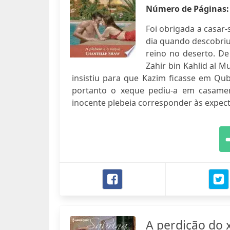
Número de Páginas
Foi obrigada a casar
dia quando descobriu
reino no deserto. D
Zahir bin Kahlid al 
insistiu para que Kazim ficasse em Qub
portanto o xeque pediu-a em casamen
inocente plebeia corresponder às expec
A perdição do 