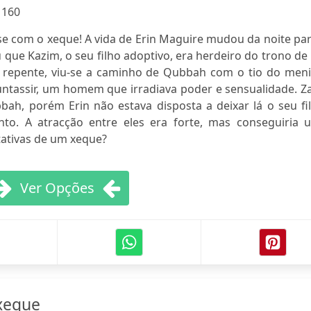
:
160
-se com o xeque! A vida de Erin Maguire mudou da noite pa
 que Kazim, o seu filho adoptivo, era herdeiro do trono d
e repente, viu-se a caminho de Qubbah com o tio do meni
Muntassir, um homem que irradiava poder e sensualidade. Z
bah, porém Erin não estava disposta a deixar lá o seu fi
to. A atracção entre eles era forte, mas conseguiria 
tativas de um xeque?
Ver Opções
xeque