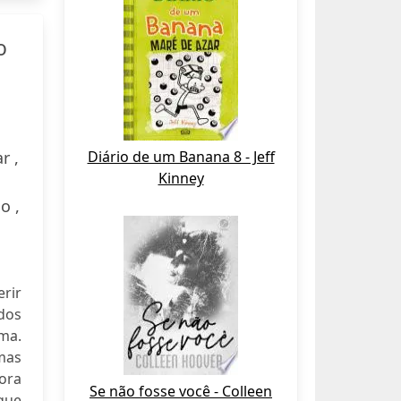
o
r ,
Diário de um Banana 8 - Jeff
Kinney
o ,
erir
dos
sma.
rmas
 ora
Se não fosse você - Colleen
que