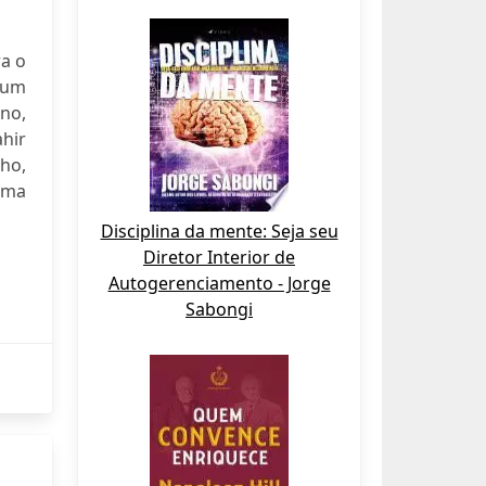
ra o
e um
no,
ahir
lho,
uma
Disciplina da mente: Seja seu
Diretor Interior de
Autogerenciamento - Jorge
Sabongi