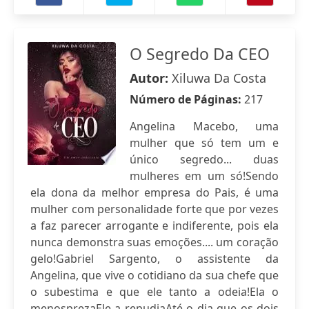
O Segredo Da CEO
Autor:
Xiluwa Da Costa
Número de Páginas:
217
Angelina Macebo, uma
mulher que só tem um e
único segredo... duas
mulheres em um só!Sendo
ela dona da melhor empresa do Pais, é uma
mulher com personalidade forte que por vezes
a faz parecer arrogante e indiferente, pois ela
nunca demonstra suas emoções.... um coração
gelo!Gabriel Sargento, o assistente da
Angelina, que vive o cotidiano da sua chefe que
o subestima e que ele tanto a odeia!Ela o
menosprezaEle a repudiaAté o dia que os dois