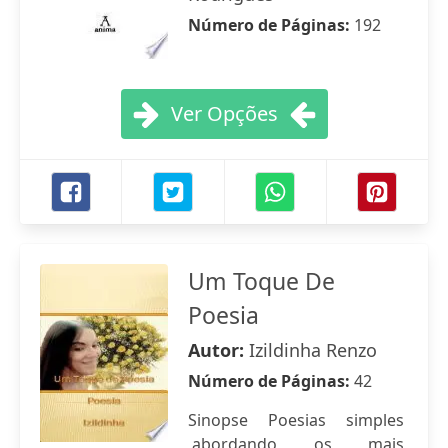
Número de Páginas:
192
Ver Opções
Um Toque De
Poesia
Autor:
Izildinha Renzo
Número de Páginas:
42
Sinopse Poesias simples
,abordando os mais