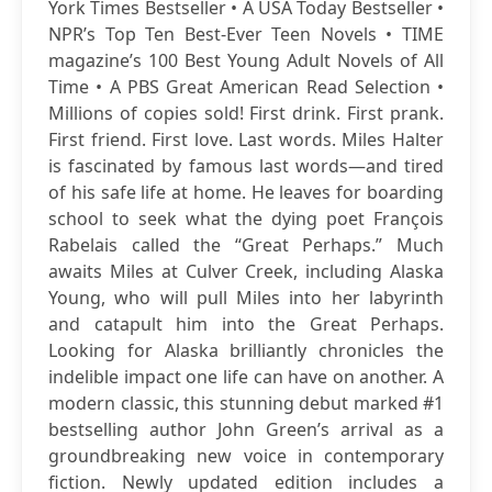
York Times Bestseller • A USA Today Bestseller •
NPR’s Top Ten Best-Ever Teen Novels • TIME
magazine’s 100 Best Young Adult Novels of All
Time • A PBS Great American Read Selection •
Millions of copies sold! First drink. First prank.
First friend. First love. Last words. Miles Halter
is fascinated by famous last words—and tired
of his safe life at home. He leaves for boarding
school to seek what the dying poet François
Rabelais called the “Great Perhaps.” Much
awaits Miles at Culver Creek, including Alaska
Young, who will pull Miles into her labyrinth
and catapult him into the Great Perhaps.
Looking for Alaska brilliantly chronicles the
indelible impact one life can have on another. A
modern classic, this stunning debut marked #1
bestselling author John Green’s arrival as a
groundbreaking new voice in contemporary
fiction. Newly updated edition includes a