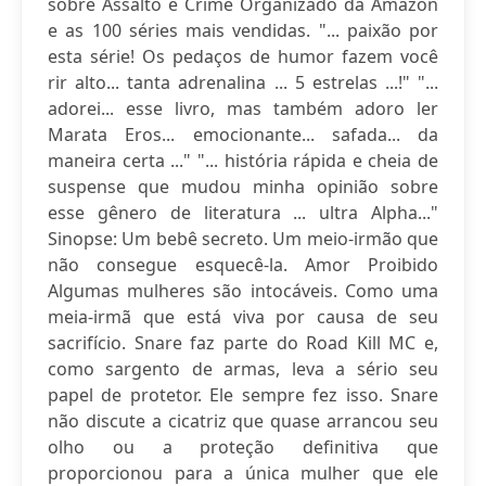
sobre Assalto e Crime Organizado da Amazon
e as 100 séries mais vendidas. "... paixão por
esta série! Os pedaços de humor fazem você
rir alto... tanta adrenalina ... 5 estrelas ...!" "...
adorei... esse livro, mas também adoro ler
Marata Eros... emocionante... safada... da
maneira certa ..." "... história rápida e cheia de
suspense que mudou minha opinião sobre
esse gênero de literatura ... ultra Alpha..."
Sinopse: Um bebê secreto. Um meio-irmão que
não consegue esquecê-la. Amor Proibido
Algumas mulheres são intocáveis. Como uma
meia-irmã que está viva por causa de seu
sacrifício. Snare faz parte do Road Kill MC e,
como sargento de armas, leva a sério seu
papel de protetor. Ele sempre fez isso. Snare
não discute a cicatriz que quase arrancou seu
olho ou a proteção definitiva que
proporcionou para a única mulher que ele