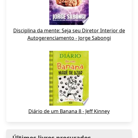
Disciplina da mente: Seja seu Diretor Interior de
Autogerenciamento - Jorge Sabongi
Diário de um Banana 8 - Jeff Kinney
Últimos livros procurados