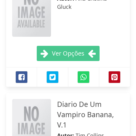
Gluck
Ver Opções
Diario De Um
Vampiro Banana,
V.1
Autor:
Tim Collins