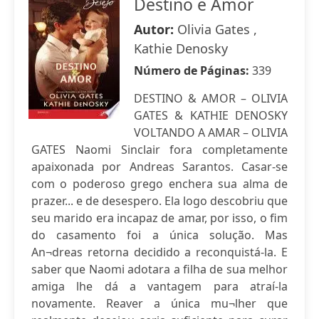
Destino e Amor
Autor:
Olivia Gates ,
Kathie Denosky
Número de Páginas:
339
DESTINO & AMOR – OLIVIA
GATES & KATHIE DENOSKY
VOLTANDO A AMAR – OLIVIA
GATES Naomi Sinclair fora completamente
apaixonada por Andreas Sarantos. Casar-se
com o poderoso grego enchera sua alma de
prazer... e de desespero. Ela logo descobriu que
seu marido era incapaz de amar, por isso, o fim
do casamento foi a única solução. Mas
An¬dreas retorna decidido a reconquistá-la. E
saber que Naomi adotara a filha de sua melhor
amiga lhe dá a vantagem para atraí-la
novamente. Reaver a única mu¬lher que