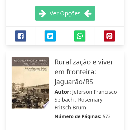
Ver Opções
Ruralização e viver
em fronteira:
Jaguarão/RS
Autor:
Jeferson Francisco
Selbach , Rosemary
Fritsch Brum
Número de Páginas:
573