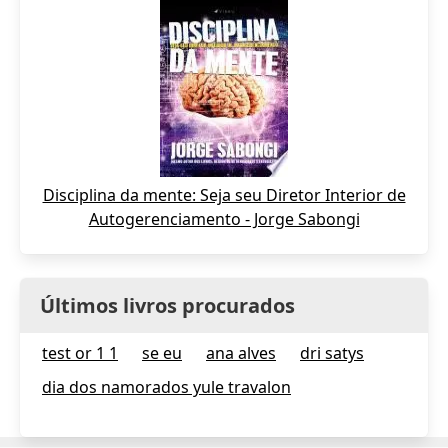
Disciplina da mente: Seja seu Diretor Interior de
Autogerenciamento - Jorge Sabongi
Últimos livros procurados
test or 1 1
se eu
ana alves
dri satys
dia dos namorados yule travalon