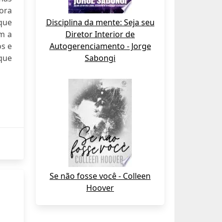
 ora
que
Disciplina da mente: Seja seu
m a
Diretor Interior de
os e
Autogerenciamento - Jorge
que
Sabongi
Se não fosse você - Colleen
Hoover