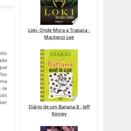
Loki, Onde Mora a Trapaça -
Mackenzi Lee
ito
ada
 que
faz
uma
 se
pós
ber
Diário de um Banana 8 - Jeff
Kinney