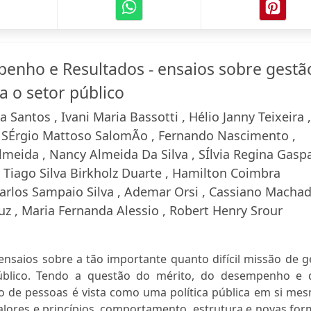
enho e Resultados - ensaios sobre gestã
a o setor público
 Santos , Ivani Maria Bassotti , Hélio Janny Teixeira ,
 SÉrgio Mattoso SalomÃo , Fernando Nascimento ,
meida , Nancy Almeida Da Silva , SÍlvia Regina Gaspa
, Tiago Silva Birkholz Duarte , Hamilton Coimbra
Carlos Sampaio Silva , Ademar Orsi , Cassiano Machad
z , Maria Fernanda Alessio , Robert Henry Srour
nsaios sobre a tão importante quanto difícil missão de g
úblico. Tendo a questão do mérito, do desempenho e 
ão de pessoas é vista como uma política pública em si me
 valores e princípios, comportamento, estrutura e novas fo