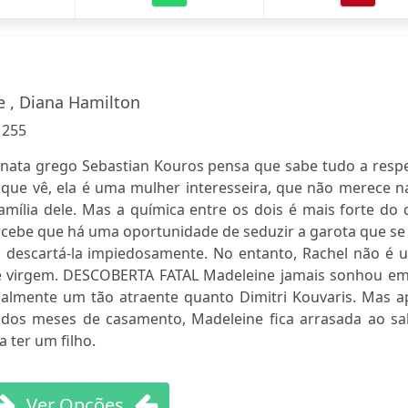
 , Diana Hamilton
:
255
ata grego Sebastian Kouros pensa que sabe tudo a respe
 que vê, ela é uma mulher interesseira, que não merece n
amília dele. Mas a química entre os dois é mais forte do
cebe que há uma oportunidade de seduzir a garota que se 
o descartá-la impiedosamente. No entanto, Rachel não é 
te e virgem. DESCOBERTA FATAL Madeleine jamais sonhou em
ialmente um tão atraente quanto Dimitri Kouvaris. Mas a
dos meses de casamento, Madeleine fica arrasada ao sa
 ter um filho.
Ver Opções