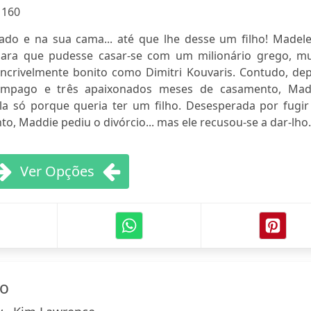
:
160
lado e na sua cama... até que lhe desse um filho! Madele
ara que pudesse casar-se com um milionário grego, mu
crivelmente bonito como Dimitri Kouvaris. Contudo, dep
âmpago e três apaixonados meses de casamento, Mad
la só porque queria ter um filho. Desesperada por fugir
o, Maddie pediu o divórcio... mas ele recusou-se a dar-lho.
Ver Opções
jo