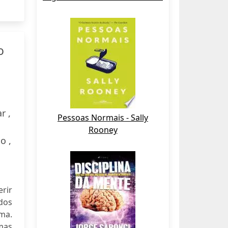
o
r ,
Pessoas Normais - Sally
Rooney
o ,
erir
dos
sma.
rmas