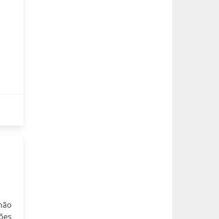
não
ões