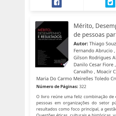
Mérito, Desemp
de pessoas par
Autor:
Thiago Souza
Fernando Abrucio ,
Gilson Rodrigues Al
Danilo Cesar Fiore 
Carvalho , Moacir 
Maria Do Carmo Meirelles Toledo Cru
Número de Páginas:
322
O livro reúne uma feliz combinação de e
pessoas em organizações do setor p
resultados como foco principal, a gest
Questões éticas, culturais e históricas,