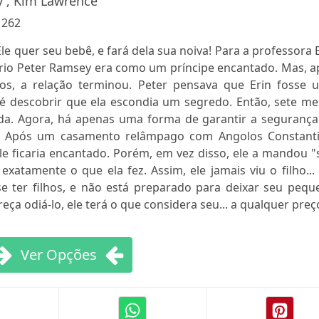
 , Kim Lawrence
:
262
quer seu bebê, e fará dela sua noiva! Para a professora 
onário Peter Ramsey era como um príncipe encantado. Mas, 
sos, a relação terminou. Peter pensava que Erin fosse 
até descobrir que ela escondia um segredo. Então, sete m
vida. Agora, há apenas uma forma de garantir a segurança
A Após um casamento relâmpago com Angolos Constanti
le ficaria encantado. Porém, em vez disso, ele a mandou "
exatamente o que ela fez. Assim, ele jamais viu o filho...
 ter filhos, e não está preparado para deixar seu pequ
a odiá-lo, ele terá o que considera seu... a qualquer preç
Ver Opções