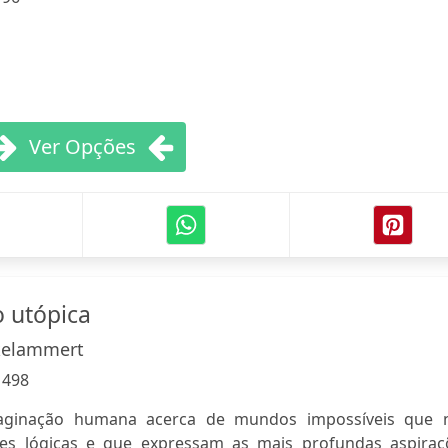
Ver Opções
o utópica
nkelammert
:
498
maginação humana acerca de mundos impossíveis que 
es lógicas e que expressam as mais profundas aspiraç