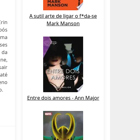
A sutil arte de ligar o f*da-se
Erin
Mark Manson
após
uma
eses
 da
ne,
sair
 até
eno
o.
Entre dois amores - Ann Major