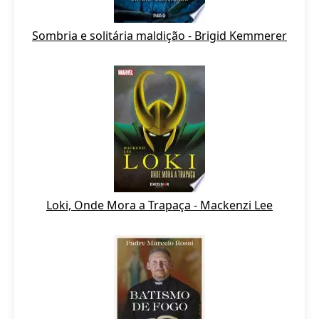
Sombria e solitária maldição - Brigid Kemmerer
Loki, Onde Mora a Trapaça - Mackenzi Lee