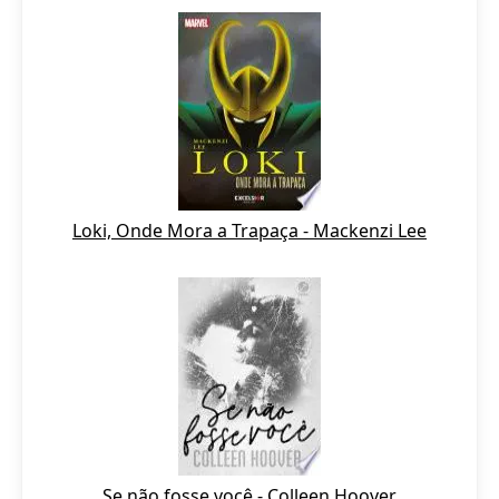
Loki, Onde Mora a Trapaça - Mackenzi Lee
Se não fosse você - Colleen Hoover