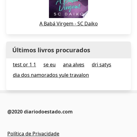
A Babá Virgem - SC Daiko
Últimos livros procurados
test or 1 1
se eu
ana alves
dri satys
dia dos namorados yule travalon
@2020 diariodoestado.com
Política de Privacidade