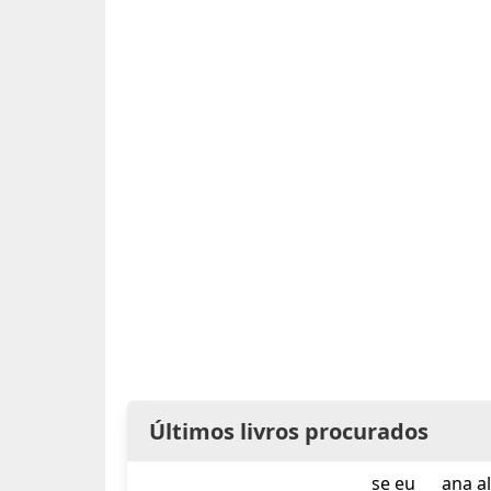
Últimos livros procurados
se eu
ana a