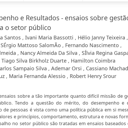
enho e Resultados - ensaios sobre gestã
a o setor público
 Santos , Ivani Maria Bassotti , Hélio Janny Teixeira ,
 SÉrgio Mattoso SalomÃo , Fernando Nascimento ,
meida , Nancy Almeida Da Silva , SÍlvia Regina Gaspa
, Tiago Silva Birkholz Duarte , Hamilton Coimbra
Carlos Sampaio Silva , Ademar Orsi , Cassiano Machad
z , Maria Fernanda Alessio , Robert Henry Srour
nsaios sobre a tão importante quanto difícil missão de g
úblico. Tendo a questão do mérito, do desempenho e 
ão de pessoas é vista como uma política pública em si me
 valores e princípios, comportamento, estrutura e novas fo
abalho no setor público são tratadas em ensaios baseados