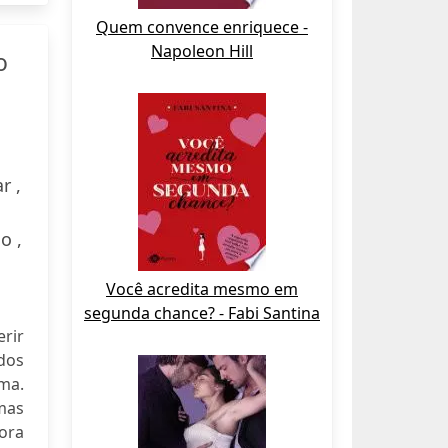
Quem convence enriquece -
Napoleon Hill
o
r ,
o ,
Você acredita mesmo em
segunda chance? - Fabi Santina
erir
dos
sma.
rmas
 ora