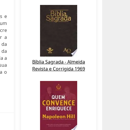
s e
 um
cre
r a
 da
m da
da a
Bíblia Sagrada - Almeida
 sua
Revista e Corrigida 1969
a o