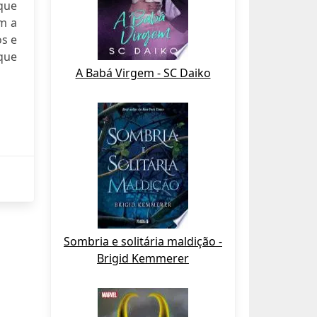
que
m a
os e
que
A Babá Virgem - SC Daiko
Sombria e solitária maldição -
Brigid Kemmerer