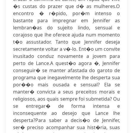
�s custas do prazer que d� as mulheres.O
encontro � r�pido, por�m intenso o
bastante para impregnar em Jennifer as
lembran�as do sujeito lindo, sensual e
corajoso que lhe oferece ajuda num momento
t�o assustador. Tanto que Jennifer deseja
secretamente voltar a v�-lo. Ent�o um convite
inusitado conduz novamente a jovem para
perto de Lance.A quest�o agora �, Jennifer
conseguir� se manter afastada do garoto de
programa que inegavelmente lhe desperta sua
por��o mais ousada e sensual? Ela se
manter� convicta a seus preceitos morais e
religiosos, aos quais sempre foi submetida? Ou
se entregar� de forma intensa e
inconsequente ao desejo que Lance lhe
desperta?Para saber a decis�o de Jennifer,
ser� preciso acompanhar sua hist�ria, suas