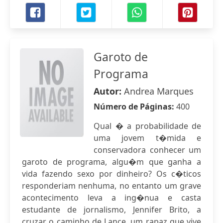
Garoto de
Programa
Autor:
Andrea Marques
Número de Páginas:
400
Qual � a probabilidade de
uma jovem t�mida e
conservadora conhecer um
garoto de programa, algu�m que ganha a
vida fazendo sexo por dinheiro? Os c�ticos
responderiam nenhuma, no entanto um grave
acontecimento leva a ing�nua e casta
estudante de jornalismo, Jennifer Brito, a
cruzar o caminho de Lance, um rapaz que vive