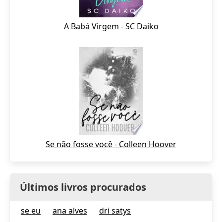
A Babá Virgem - SC Daiko
Se não fosse você - Colleen Hoover
Últimos livros procurados
se eu
ana alves
dri satys