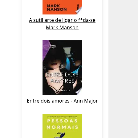
A sutil arte de ligar o f*da-se
Mark Manson
Entre dois amores - Ann Major