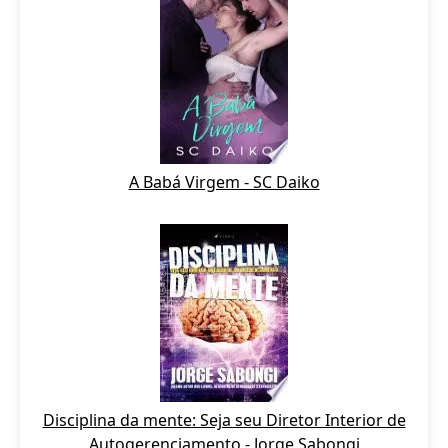
A Babá Virgem - SC Daiko
Disciplina da mente: Seja seu Diretor Interior de
Autogerenciamento - Jorge Sabongi