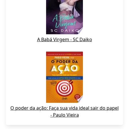
A Babá Virgem - SC Daiko
O poder da ação: Faça sua vida ideal sair do papel
- Paulo Vieira