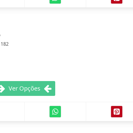
o
:
182
Ver Opções