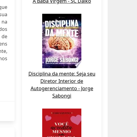
A Babá Virgem - SC Daiko
que
 sua
 na
 dos
s de
ens
te,
nhos
Disciplina da mente: Seja seu
Diretor Interior de
Autogerenciamento - Jorge
Sabongi