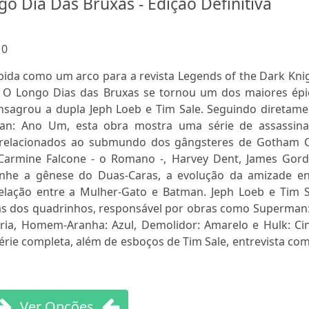
o Dia Das Bruxas - Edição Definitiva
:
0
ida como um arco para a revista Legends of the Dark Knig
: O Longo Dias das Bruxas se tornou um dos maiores épi
nsagrou a dupla Jeph Loeb e Tim Sale. Seguindo diretame
an: Ano Um, esta obra mostra uma série de assassina
 relacionados ao submundo dos gângsteres de Gotham Ci
Carmine Falcone - o Romano -, Harvey Dent, James Gord
nhe a gênese do Duas-Caras, a evolução da amizade en
elação entre a Mulher-Gato e Batman. Jeph Loeb e Tim S
s dos quadrinhos, responsável por obras como Superman:
ria, Homem-Aranha: Azul, Demolidor: Amarelo e Hulk: Cin
série completa, além de esboços de Tim Sale, entrevista co
Ver Opções