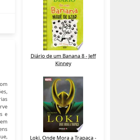
Diário de um Banana 8 - Jeff
Kinney
com
es,
rias
rve
s e
nem
ens
que,
Loki, Onde Mora a Trapaça -