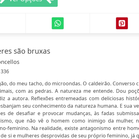
res são bruxas
oncellos
:
336
gão, do meu tacho, do microondas. O caldeirão. Converso 
nimais, com as pedras. A natureza me entende. Dou poçõ
 diz a autora. Reflexões entremeadas com deliciosas histó
esbanjam seu conhecimento da natureza humana. E sua ve
pazes de desafiar e provocar mudanças, às fadas submissa
minismo, que não vê o homem como inimigo da mulher, 
no-feminino. Na realidade, existe antagonismo entre hom
e si e mulheres desprovidas de seu próprio feminino, já 