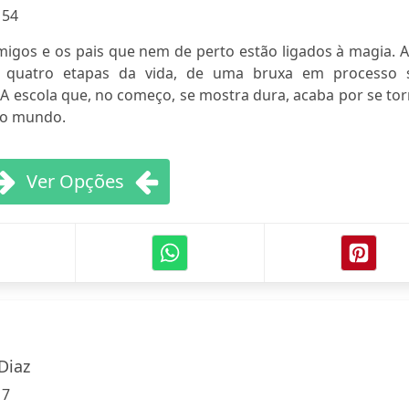
:
54
migos e os pais que nem de perto estão ligados à magia. 
 quatro etapas da vida, de uma bruxa em processo 
 A escola que, no começo, se mostra dura, acaba por se to
 no mundo.
Ver Opções
Diaz
:
7