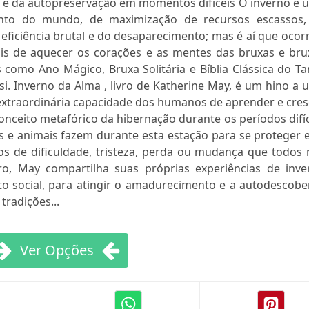
 e da autopreservação em momentos difíceis O inverno é 
nto do mundo, de maximização de recursos escassos,
 eficiência brutal e do desaparecimento; mas é aí que ocor
is de aquecer os corações e as mentes das bruxas e bru
omo Ano Mágico, Bruxa Solitária e Bíblia Clássica do Tar
i. Inverno da Alma , livro de Katherine May, é um hino a
extraordinária capacidade dos humanos de aprender e cres
conceito metafórico da hibernação durante os períodos difí
s e animais fazem durante esta estação para se proteger 
 de dificuldade, tristeza, perda ou mudança que todos 
ro, May compartilha suas próprias experiências de inve
to social, para atingir o amadurecimento e a autodescobe
radições...
Ver Opções