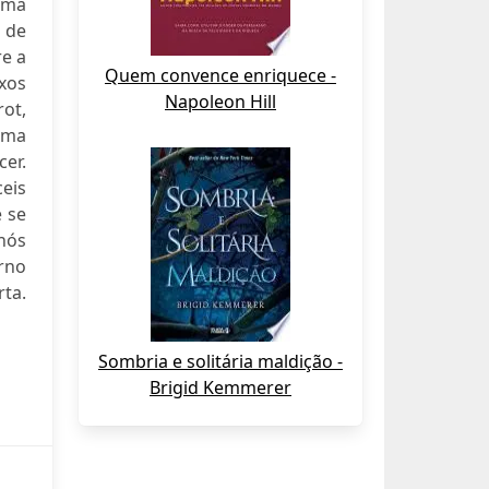
uma
 de
re a
Quem convence enriquece -
xos
Napoleon Hill
ot,
 uma
cer.
ceis
e se
nós
rno
rta.
Sombria e solitária maldição -
Brigid Kemmerer