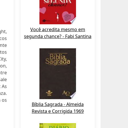
Você acredita mesmo em
ht,
segunda chance? - Fabi Santina
cos
nte
tos
ty,
on,
tre
ale
 As
za.
m os
Bíblia Sagrada - Almeida
Revista e Corrigida 1969