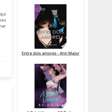
Aqui
seu
rnar
Entre dois amores - Ann Major