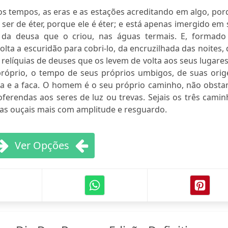
 tempos, as eras e as estações acreditando em algo, por
 ser de éter, porque ele é éter; e está apenas imergido em
o da deusa que o criou, nas águas termais. E, formado
olta a escuridão para cobri-lo, da encruzilhada das noites,
 relíquias de deuses que os levem de volta aos seus lugare
próprio, o tempo de seus próprios umbigos, de suas orig
ha e a faca. O homem é o seu próprio caminho, não obstan
ferendas aos seres de luz ou trevas. Sejais os três cami
mas ouçais mais com amplitude e resguardo.
Ver Opções