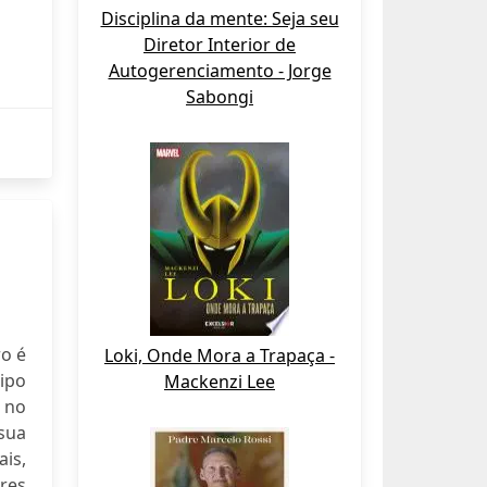
Disciplina da mente: Seja seu
Diretor Interior de
Autogerenciamento - Jorge
Sabongi
ro é
Loki, Onde Mora a Trapaça -
ipo
Mackenzi Lee
 no
sua
is,
eres