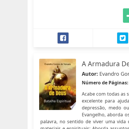
A Armadura D
Autor:
Evandro Go
Número de Páginas
Acabe com todas as su
excelente para aju
depressão, medo ou
Evangelho, aborda os
palavra, no sentido de viver uma vida
materiais e espirituais; Aborda assunto