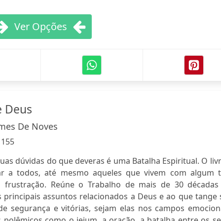
Ver Opções
e Deus
mes De Noves
:
155
as dúvidas do que deveras é uma Batalha Espiritual. O liv
dar a todos, até mesmo aqueles que vivem com algum t
 frustração. Reúne o Trabalho de mais de 30 décadas
 principais assuntos relacionados a Deus e ao que tange 
 de segurança e vitórias, sejam elas nos campos emociona
s polêmicos como o jejum, a oração, a batalha entre os s