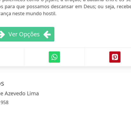
tos para que possamos descansar em Deus; ou seja, recebe
rança neste mundo hostil.
Ver Opções
os
De Azevedo Lima
:
958