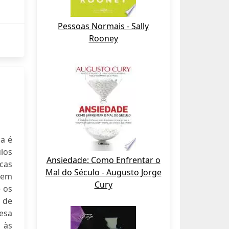
Pessoas Normais - Sally
Rooney
a é
los
Ansiedade: Como Enfrentar o
cas
Mal do Século - Augusto Jorge
gem
Cury
e os
a de
fesa
 às