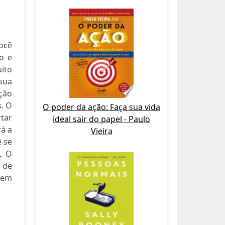
Você
o e
uito
 sua
ação
s. O
O poder da ação: Faça sua vida
tar
ideal sair do papel - Paulo
rá a
Vieira
ê se
L O
 de
o em