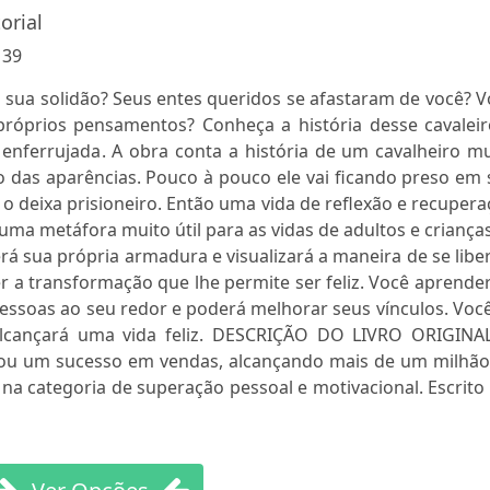
orial
:
39
 sua solidão? Seus entes queridos se afastaram de você? 
próprios pensamentos? Conheça a história desse cavaleir
 enferrujada. A obra conta a história de um cavalheiro m
o das aparências. Pouco à pouco ele vai ficando preso em
 deixa prisioneiro. Então uma vida de reflexão e recuper
uma metáfora muito útil para as vidas de adultos e criança
sua própria armadura e visualizará a maneira de se liber
er a transformação que lhe permite ser feliz. Você aprende
 pessoas ao seu redor e poderá melhorar seus vínculos. Voc
alcançará uma vida feliz. DESCRIÇÃO DO LIVRO ORIGINA
nou um sucesso em vendas, alcançando mais de um milhão
na categoria de superação pessoal e motivacional. Escrit