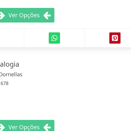
Ver Opções
ealogia
Dornellas
:
678
Ver Opções