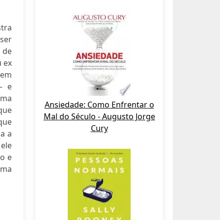
tra
ser
 de
u ex
Sem
— e
uma
Ansiedade: Como Enfrentar o
que
Mal do Século - Augusto Jorge
que
Cury
a a
ele
o e
oma