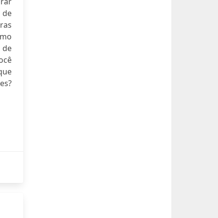
rar
a de
rras
smo
 de
ocê
 que
es?