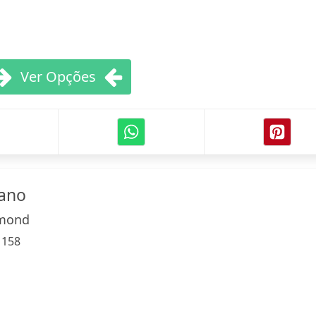
Ver Opções
ano
mond
:
158