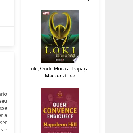
Loki, Onde Mora a Trapaça -
Mackenzi Lee
ário
seu
sse
eria
 ser
as e