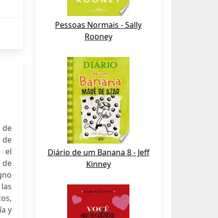
Pessoas Normais - Sally
Rooney
 de
 de
 el
Diário de um Banana 8 - Jeff
a de
Kinney
gno
 las
os,
ía y