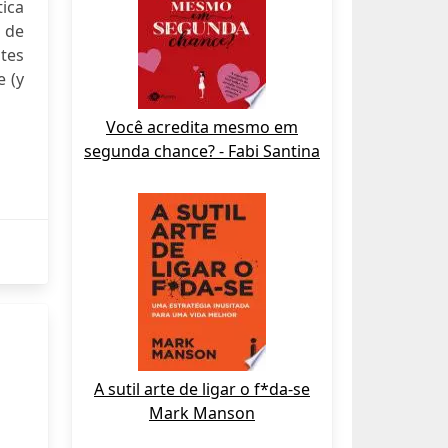
tica
 de
ntes
 (y
Você acredita mesmo em
segunda chance? - Fabi Santina
A sutil arte de ligar o f*da-se
Mark Manson