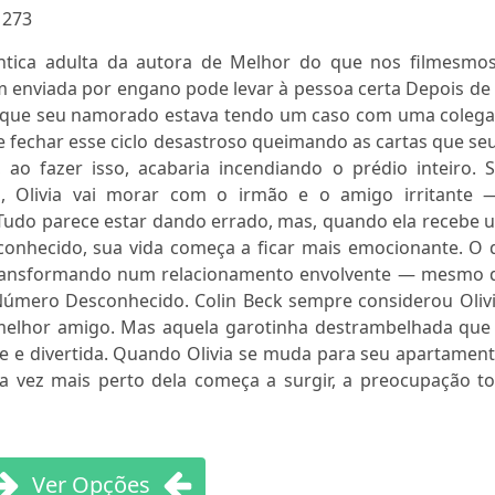
:
273
tica adulta da autora de Melhor do que nos filmesmos
nviada por engano pode levar à pessoa certa Depois de 
r que seu namorado estava tendo um caso com uma colega
de fechar esse ciclo desastroso queimando as cartas que se
, ao fazer isso, acabaria incendiando o prédio inteiro. 
 Olivia vai morar com o irmão e o amigo irritante 
 Tudo parece estar dando errado, mas, quando ela recebe 
nhecido, sua vida começa a ficar mais emocionante. O 
 transformando num relacionamento envolvente — mesmo 
 Número Desconhecido. Colin Beck sempre considerou Olivi
melhor amigo. Mas aquela garotinha destrambelhada que 
e e divertida. Quando Olivia se muda para seu apartament
da vez mais perto dela começa a surgir, a preocupação t
Ver Opções