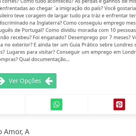
m cortes? Como tudo aconteceu? As perdas e ganhos de mo
enfrentadas ao chegar `a imigração do país? Você gostari
leiro teve coragem de largar tudo pra tráz e enfrentar te
e discriminado na Inglaterra? Como conseguiu emprego me
tuguês de Portugal? Como dividiu moradia com 10 pessoas
u e não recebeu? Foi enganado? Desemprego por 7 meses? V
a no exterior? E ainda ter um Guia Prático sebre Londres
es? Lugares para visitar? Conseguir um emprego em Londr
compras? Qual documentação...
Ver Opções
o Amor, A