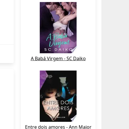
A Babá Virgem - SC Daiko
Entre dois amores - Ann Major