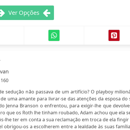
Ver Opções
r
ivan
:
160
de sedução não passava de um artifício? O playboy milion
de uma amante para livrar-se das atenções da esposa do 
 Jenna Branson o enfrentou, para exigir-lhe que devolve
iro que os Roth lhe tinham roubado, Adam achou que ela s
ôs-lhe ter em conta a sua reclamação em troca de ela fingir
 obrigou-os a escolherem entre a lealdade às suas famíli